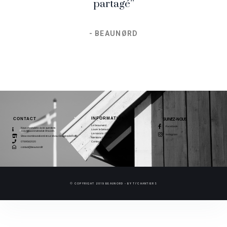
partagé”
- BEAUNØRD
INFORMATIONS
CONTACT
SUIVEZ-NOUS
Le beaunørd
Facebook
Nous répondons à vos questions
Louer le beaunørd
du lundi au vendredi de 9h à 18h.
Livraisons / Retours
Instagram
Show room le weekend et sur rdv au Domaine de Roiffé
Mentions Légales
07 69 58 20 20
Contact
contact@beaunord.fr
© COPYRIGHT 2019 BEAUNORD - BY TI'CHANTIERS