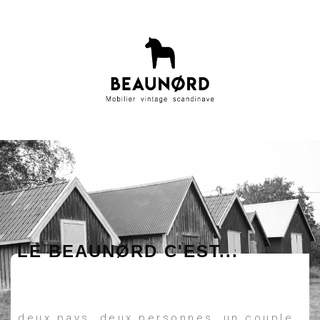
LE BEAUNØRD C'EST...
deux pays, deux personnes, un couple.