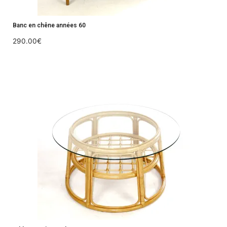
Banc en chêne années 60
290.00
€