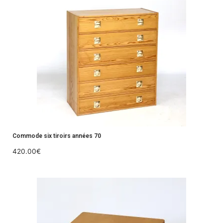
Commode six tiroirs années 70
420.00
€