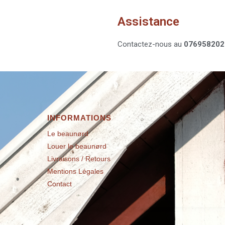
Assistance
Contactez-nous au
076958202
INFORMATIONS
Le beaunørd
Louer le beaunørd
Livraisons / Retours
Mentions Légales
Contact