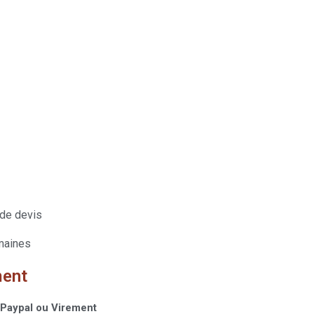
de devis
maines
ment
 Paypal ou Virement