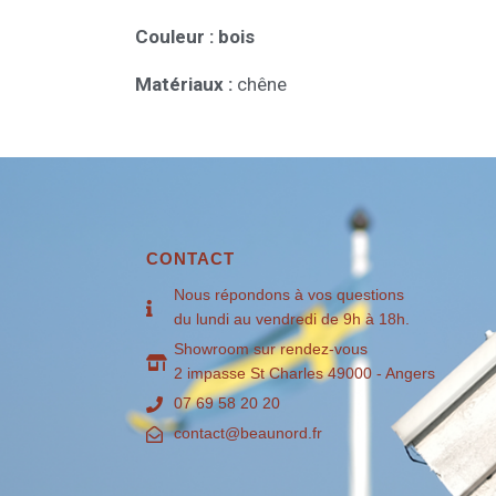
Couleur : bois
Matériaux :
chêne
CONTACT
Nous répondons à vos questions
du lundi au vendredi de 9h à 18h.
Showroom sur rendez-vous
2 impasse St Charles 49000 - Angers
07 69 58 20 20
contact@beaunord.fr