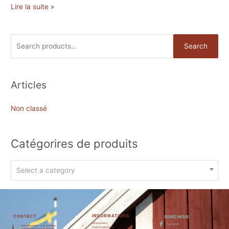
Lire la suite »
Search
Articles
Non classé
Catégorires de produits
Select a category
INFORMATIONS
CONTACT
SUIVEZ-NOUS
Le beaunørd
Facebook
Nous répondons à vos questions
Louer le beaunørd
du lundi au vendredi de 9h à 18h.